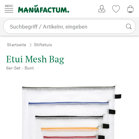
Zum Inhalt springen
Kundenkonto
Merkliste
0,0
Startseite
Stiftetuis
Etui Mesh Bag
6er-Set - Bunt