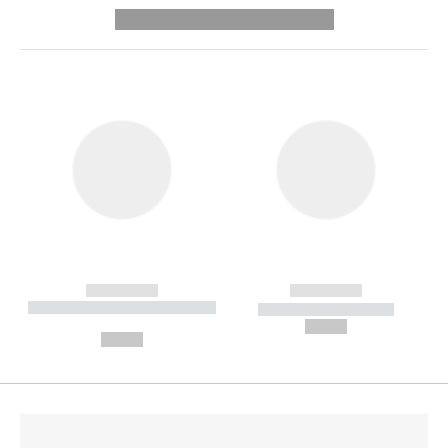
---------- --------------
------------
------------
----------- ----------- --------
----------- -----------
---
--,-- €
--,-- €