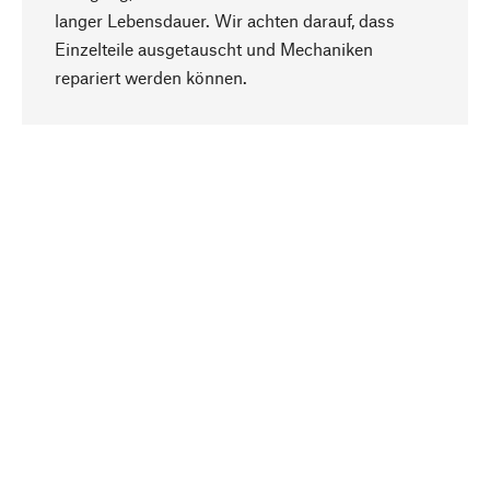
langer Lebensdauer. Wir achten darauf, dass
Einzelteile ausgetauscht und Mechaniken
Nach oben
repariert werden können.
Bewusst
Nachhaltigkeit steht im Fokus unserer
Produktauswahl. Wir setzen auf natürliche
Inhaltsstoffe und Materialien, die gepflegt werden
können, sowie auf eine ressourcenschonende
und sozialverträgliche Produktion.
Ausgewählt