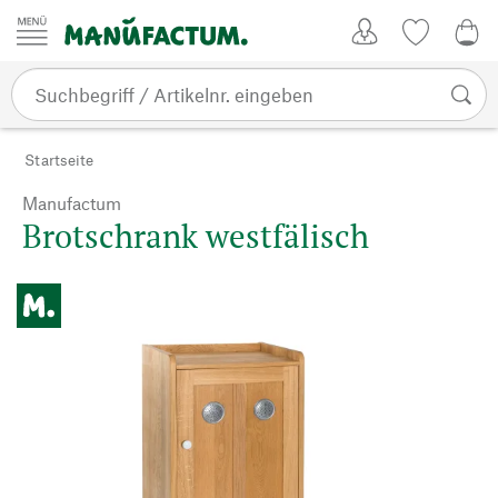
Zum Inhalt springen
Kundenkonto
Merkliste
0,0
Startseite
Manufactum
Brotschrank westfälisch