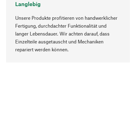
Langlebig
Unsere Produkte profitieren von handwerklicher
Fertigung, durchdachter Funktionalität und
langer Lebensdauer. Wir achten darauf, dass
Einzelteile ausgetauscht und Mechaniken
Nach oben
repariert werden können.
Bewusst
Nachhaltigkeit steht im Fokus unserer
Produktauswahl. Wir setzen auf natürliche
Inhaltsstoffe und Materialien, die gepflegt werden
können, sowie auf eine ressourcenschonende
und sozialverträgliche Produktion.