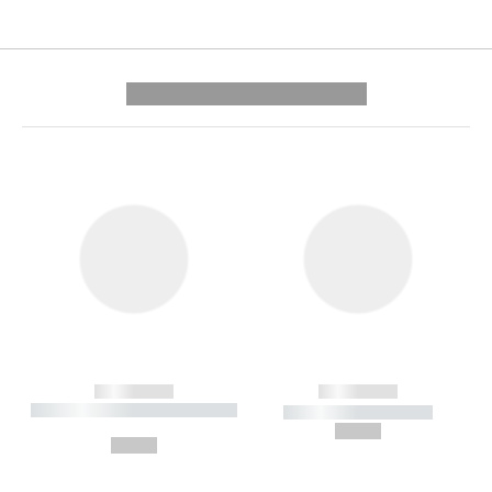
---------- --------------
------------
------------
----------- ----------- --------
----------- -----------
---
--,-- €
--,-- €