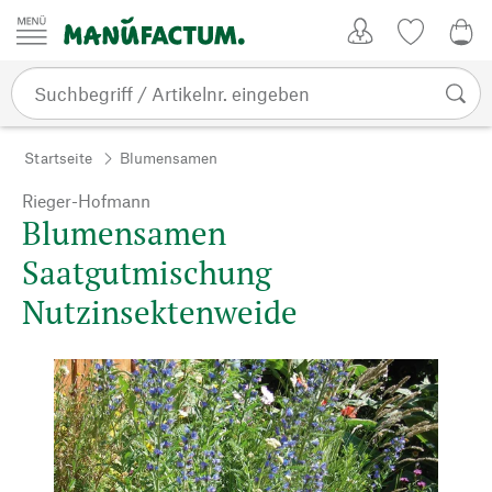
Zum Inhalt springen
Kundenkonto
Merkliste
0,0
Startseite
Blumensamen
Rieger-Hofmann
Blumensamen
Saatgutmischung
Nutzinsektenweide