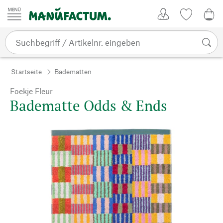
Zum Inhalt springen
Kundenkonto
Merkliste
0,0
Startseite
Badematten
Foekje Fleur
Badematte Odds & Ends