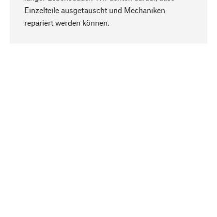
Einzelteile ausgetauscht und Mechaniken
Nach oben
repariert werden können.
Bewusst
Nachhaltigkeit steht im Fokus unserer
Produktauswahl. Wir setzen auf natürliche
Inhaltsstoffe und Materialien, die gepflegt werden
können, sowie auf eine ressourcenschonende
und sozialverträgliche Produktion.
Ausgewählt