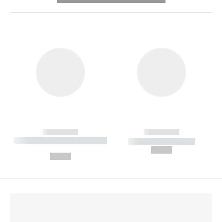
------------
------------
----------- ----------- --------
----------- -----------
---
--,-- €
--,-- €