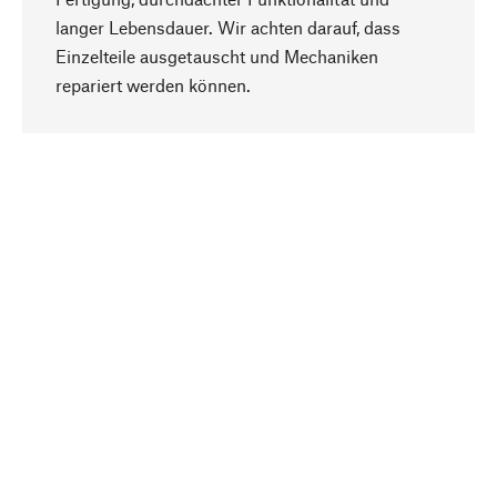
langer Lebensdauer. Wir achten darauf, dass
Einzelteile ausgetauscht und Mechaniken
Nach oben
repariert werden können.
Bewusst
Nachhaltigkeit steht im Fokus unserer
Produktauswahl. Wir setzen auf natürliche
Inhaltsstoffe und Materialien, die gepflegt werden
können, sowie auf eine ressourcenschonende
und sozialverträgliche Produktion.
Ausgewählt