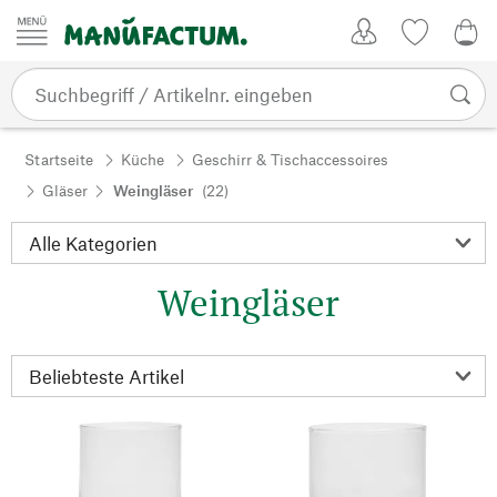
Zum Inhalt springen
Kundenkonto
Merkliste
0,0
Startseite
Küche
Geschirr & Tischaccessoires
Gläser
Weingläser
(22)
Weingläser