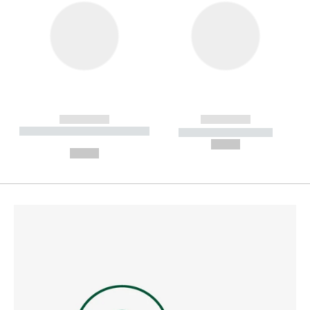
------------
------------
----------- ----------- --------
----------- -----------
---
--,-- €
--,-- €