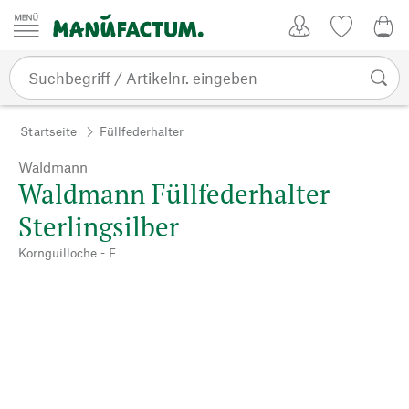
Zum Inhalt springen
Kundenkonto
Merkliste
0,0
Startseite
Füllfederhalter
Waldmann
Waldmann Füllfederhalter
Sterlingsilber
Kornguilloche - F