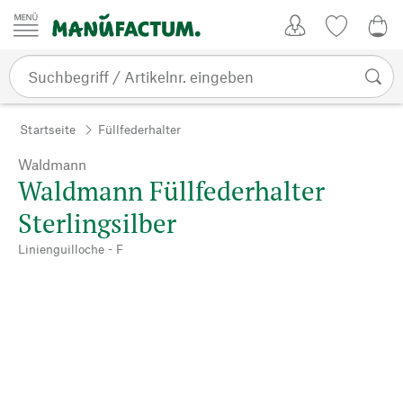
Zum Inhalt springen
Kundenkonto
Merkliste
0,0
Startseite
Füllfederhalter
Waldmann
Waldmann Füllfederhalter
Sterlingsilber
Linienguilloche - F