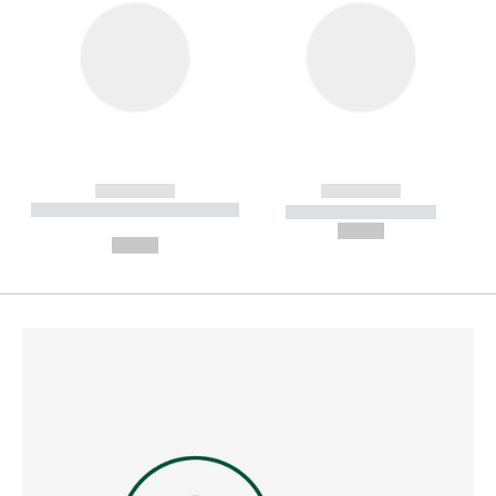
------------
------------
----------- ----------- --------
----------- -----------
---
--,-- €
--,-- €