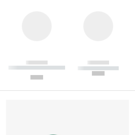
------------
------------
----------- ----------- --------
----------- -----------
---
--,-- €
--,-- €