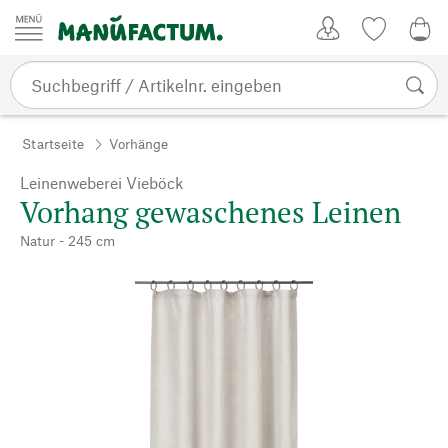
Zum Inhalt springen
Kundenkonto
Merkliste
0,0
Startseite
Vorhänge
Leinenweberei Vieböck
Vorhang gewaschenes Leinen
Natur - 245 cm