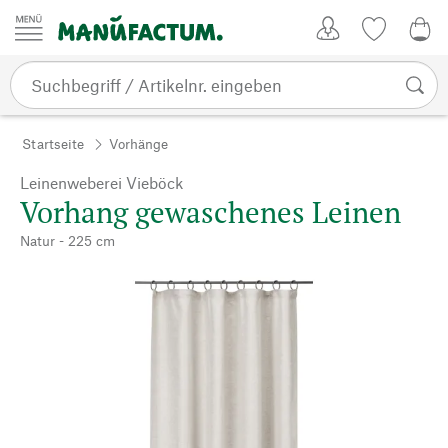
Zum Inhalt springen
Kundenkonto
Merkliste
0,0
Startseite
Vorhänge
Leinenweberei Vieböck
Vorhang gewaschenes Leinen
Natur - 225 cm