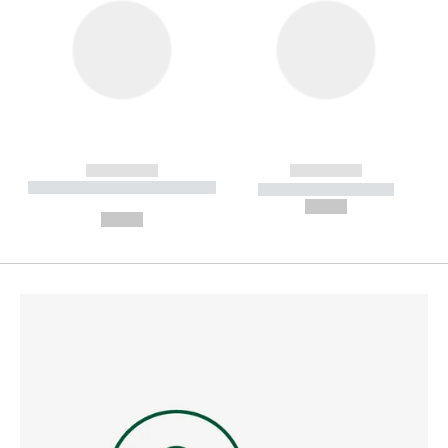
------------
------------
----------- ----------- --------
----------- -----------
---
--,-- €
--,-- €