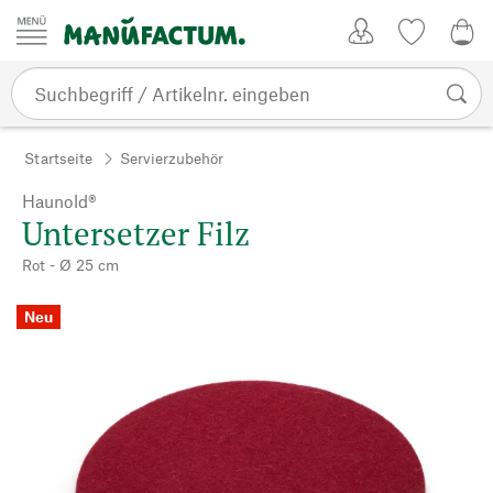
Zum Inhalt springen
Kundenkonto
Merkliste
0,0
Startseite
Servierzubehör
Haunold®
Untersetzer Filz
Rot - Ø 25 cm
Neu