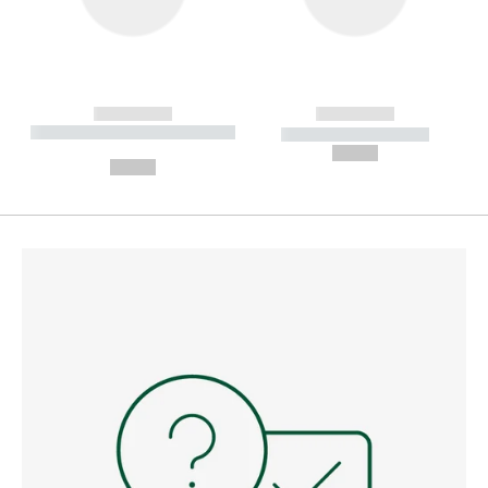
------------
------------
----------- ----------- --------
----------- -----------
---
--,-- €
--,-- €