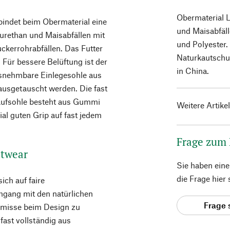
Obermaterial L
bindet beim Obermaterial eine
und Maisabfäll
urethan und Maisabfällen mit
und Polyester
ckerrohrabfällen. Das Futter
Naturkautschu
 Für bessere Belüftung ist der
in China.
ausnehmbare Einlegesohle aus
ausgetauscht werden. Die fast
 Laufsohle besteht aus Gummi
Weitere Artike
ial guten Grip auf fast jedem
Frage zum
otwear
Sie haben ein
die Frage hier
ich auf faire
gang mit den natürlichen
Frage 
omisse beim Design zu
ast vollständig aus