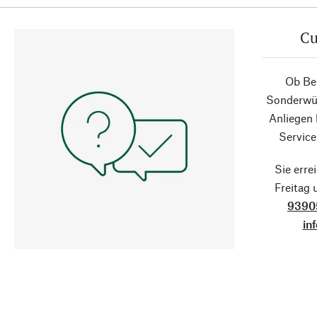
Cu
Ob Ber
Sonderwün
Anliegen
Service
Sie erre
Freitag
9390
in