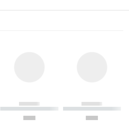
------------
------------
----------- ----------- ----------
----------- ----------- ----------
- -----------
-
--,-- €
--,-- €