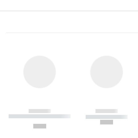
------------
------------
----------- ----------- ----------
----------- -----------
-
--,-- €
--,-- €