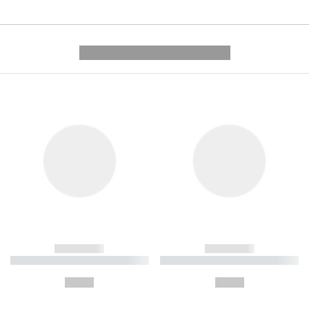
---------- --------------
------------
------------
----------- ----------- ----------
----------- ----------- ----------
-
-
--,-- €
--,-- €