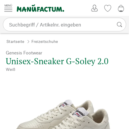
Zum Inhalt springen
Kundenkonto
Merkliste
0,0
Startseite
Freizeitschuhe
Genesis Footwear
Unisex-Sneaker G-Soley 2.0
Weiß