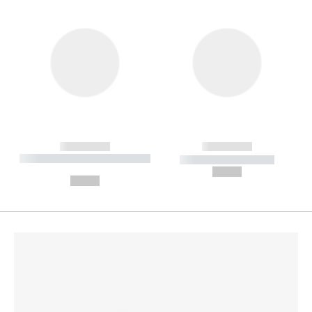
------------
------------
----------- ----------- --------
----------- -----------
---
--,-- €
--,-- €