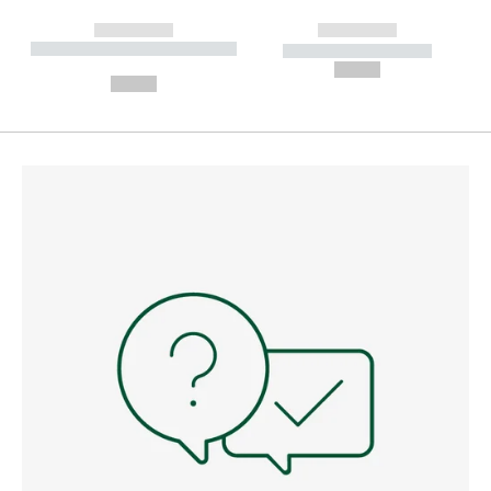
------------
------------
----------- ----------- --------
----------- -----------
---
--,-- €
--,-- €