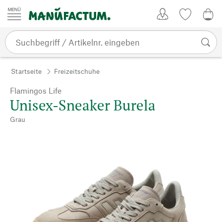
Zum Inhalt springen
Kundenkonto
Merkliste
0,0
Startseite
Freizeitschuhe
Flamingos Life
Unisex-Sneaker Burela
Grau