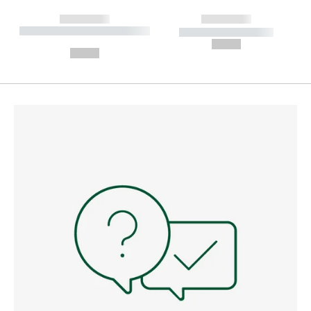
------------
------------
----------- ----------- --------
----------- -----------
---
--,-- €
--,-- €