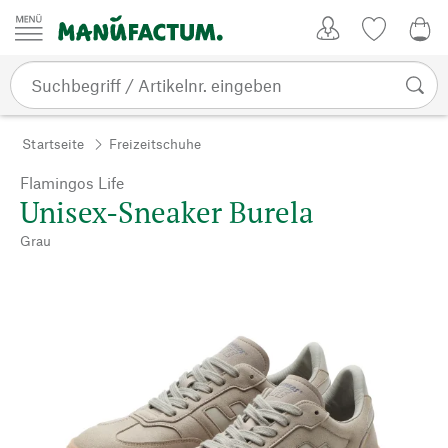
Zum Inhalt springen
Kundenkonto
Merkliste
0,0
Startseite
Freizeitschuhe
Flamingos Life
Unisex-Sneaker Burela
Grau