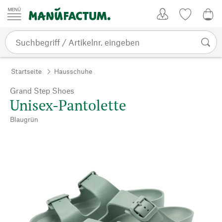
Zum Inhalt springen
Kundenkonto
Merkliste
0,0
Startseite
Hausschuhe
Grand Step Shoes
Unisex-Pantolette
Blaugrün