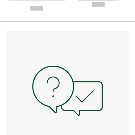
---
--,-- €
--,-- €