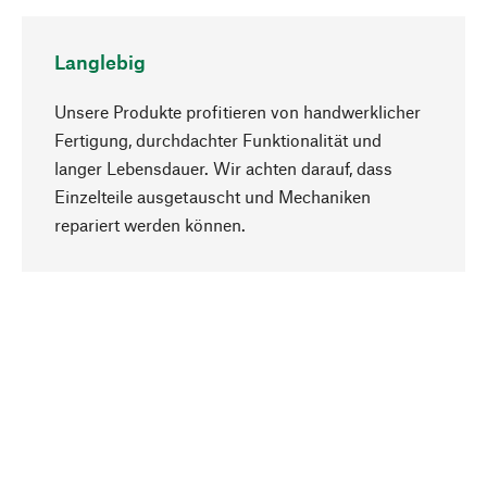
Langlebig
Unsere Produkte profitieren von handwerklicher
Fertigung, durchdachter Funktionalität und
langer Lebensdauer. Wir achten darauf, dass
Einzelteile ausgetauscht und Mechaniken
Nach oben
repariert werden können.
Bewusst
Nachhaltigkeit steht im Fokus unserer
Produktauswahl. Wir setzen auf natürliche
Inhaltsstoffe und Materialien, die gepflegt werden
können, sowie auf eine ressourcenschonende