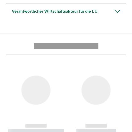
Verantwortlicher Wirtschaftsakteur für die EU
---------- --------------
------------
------------
----------- ----------- --------
----------- -----------