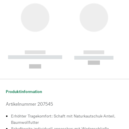
------------
------------
----------- ----------- --------
----------- -----------
---
--,-- €
--,-- €
Produktinformation
Artikelnummer
207545
Erhöhter Tragekomfort: Schaft mit Naturkautschuk-Anteil,
Baumwollfutter
Schaftweite individuell anpassbar: mit Wadenschließe