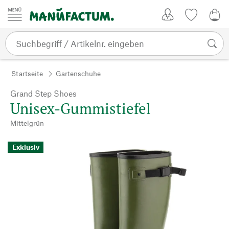
Zum Inhalt springen
Kundenkonto
Merkliste
0,0
Startseite
Gartenschuhe
Grand Step Shoes
Unisex-Gummistiefel
Mittelgrün
Exklusiv