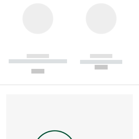
------------
------------
----------- ----------- --------
----------- -----------
---
--,-- €
--,-- €