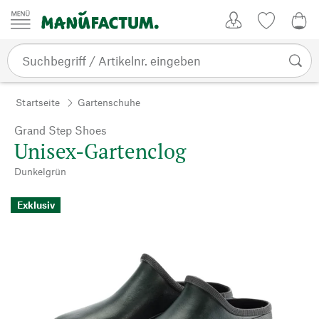
Zum Inhalt springen
Kundenkonto
Merkliste
0,0
Startseite
Gartenschuhe
Grand Step Shoes
Unisex-Gartenclog
Dunkelgrün
Exklusiv