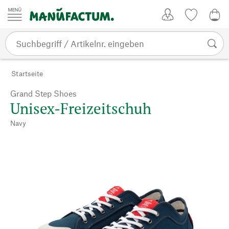
Zum Inhalt springen
Kundenkonto
Merkliste
0,0
Startseite
Grand Step Shoes
Unisex-Freizeitschuh
Navy