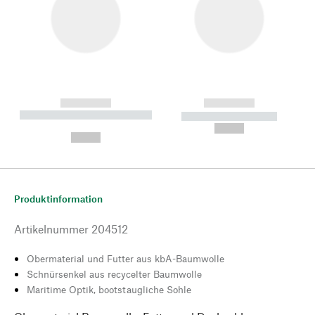
------------
------------
----------- ----------- --------
----------- -----------
---
--,-- €
--,-- €
Produktinformation
Artikelnummer
204512
Obermaterial und Futter aus kbA-Baumwolle
Schnürsenkel aus recycelter Baumwolle
Maritime Optik, bootstaugliche Sohle