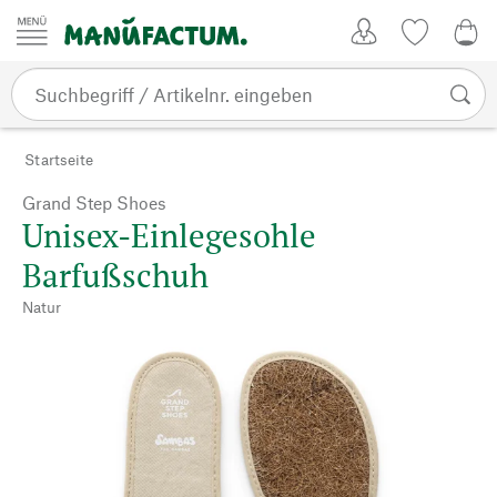
Zum Inhalt springen
Kundenkonto
Merkliste
0,0
Startseite
Grand Step Shoes
Unisex-Einlegesohle
Barfußschuh
Natur