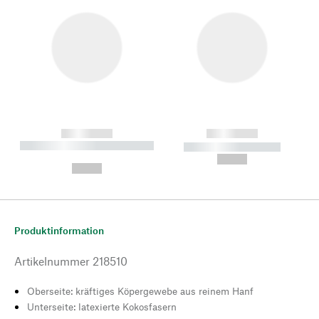
------------
------------
----------- ----------- --------
----------- -----------
---
--,-- €
--,-- €
Produktinformation
Artikelnummer
218510
Oberseite: kräftiges Köpergewebe aus reinem Hanf
Unterseite: latexierte Kokosfasern