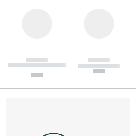
------------
------------
----------- ----------- --------
----------- -----------
---
--,-- €
--,-- €