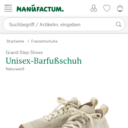
Zum Inhalt springen
Kundenkonto
Merkliste
0,0
Startseite
Freizeitschuhe
Grand Step Shoes
Unisex-Barfußschuh
Naturweiß