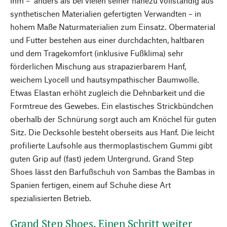
ihm – anders als bei vielen seiner nahezu vollständig aus
synthetischen Materialien gefertigten Verwandten – in
hohem Maße Naturmaterialien zum Einsatz. Obermaterial
und Futter bestehen aus einer durchdachten, haltbaren
und dem Tragekomfort (inklusive Fußklima) sehr
förderlichen Mischung aus strapazierbarem Hanf,
weichem Lyocell und hautsympathischer Baumwolle.
Etwas Elastan erhöht zugleich die Dehnbarkeit und die
Formtreue des Gewebes. Ein elastisches Strickbündchen
oberhalb der Schnürung sorgt auch am Knöchel für guten
Sitz. Die Decksohle besteht oberseits aus Hanf. Die leicht
profilierte Laufsohle aus thermoplastischem Gummi gibt
guten Grip auf (fast) jedem Untergrund. Grand Step
Shoes lässt den Barfußschuh von Sambas the Bambas in
Spanien fertigen, einem auf Schuhe diese Art
spezialisierten Betrieb.
Grand Step Shoes. Einen Schritt weiter