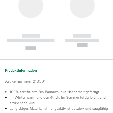
------------
------------
----------- ----------- --------
----------- -----------
---
--,-- €
--,-- €
Produktinformation
Artikelnummer
210301
100% zertifizierte Bio-Baumwolle in Handarbeit gefertigt
Im Winter warm und gemütlich, im Sommer luftig leicht und
erfrischend kühl
Langlebiges Material, atmungsaktiv, strapazier- und saugfähig