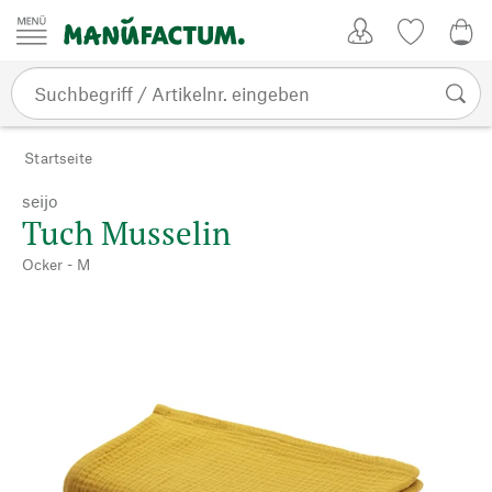
Zum Inhalt springen
Kundenkonto
Merkliste
0,0
Startseite
seijo
Tuch Musselin
Ocker - M