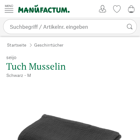
Zum Inhalt springen
Kundenkonto
Merkliste
0,0
Startseite
Geschirrtücher
seijo
Tuch Musselin
Schwarz - M