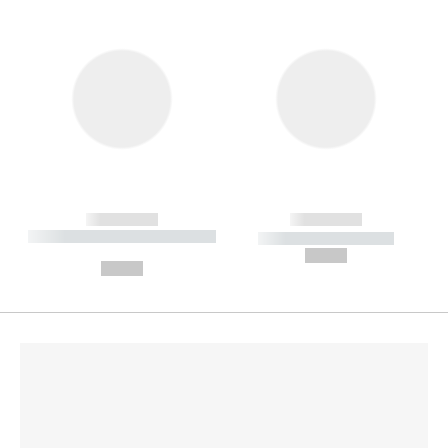
------------
------------
----------- ----------- --------
----------- -----------
---
--,-- €
--,-- €