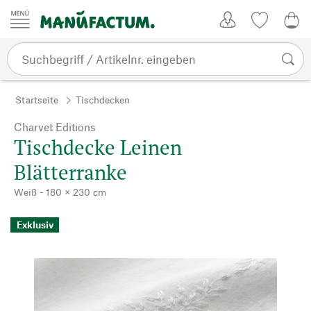
Zum Inhalt springen
Kundenkonto
Merkliste
0,0
Startseite
Tischdecken
Charvet Editions
Tischdecke Leinen
Blätterranke
Weiß - 180 × 230 cm
Exklusiv