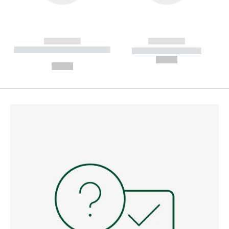
------------
------------
----------- ----------- --------
----------- -----------
---
--,-- €
--,-- €