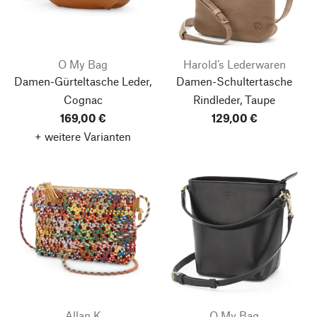
O My Bag
Harold’s Lederwaren
Damen-Gürteltasche Leder,
Damen-Schultertasche
Cognac
Rindleder, Taupe
169,00 €
129,00 €
+ weitere Varianten
Allan K
O My Bag