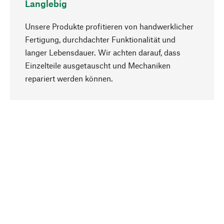
Langlebig
Unsere Produkte profitieren von handwerklicher
Fertigung, durchdachter Funktionalität und
langer Lebensdauer. Wir achten darauf, dass
Einzelteile ausgetauscht und Mechaniken
Nach oben
repariert werden können.
Bewusst
Nachhaltigkeit steht im Fokus unserer
Produktauswahl. Wir setzen auf natürliche
Inhaltsstoffe und Materialien, die gepflegt werden
können, sowie auf eine ressourcenschonende
und sozialverträgliche Produktion.