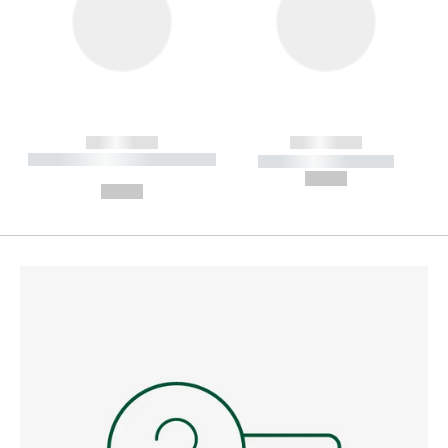
------------
------------
----------- ----------- --------
----------- -----------
---
--,-- €
--,-- €