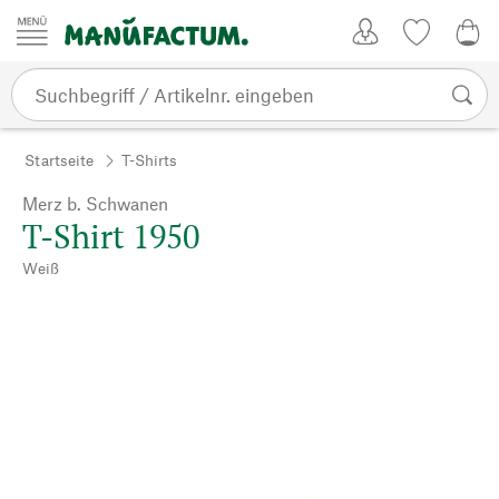
Zum Inhalt springen
Kundenkonto
Merkliste
0,0
Startseite
T-Shirts
Merz b. Schwanen
T-Shirt 1950
Weiß