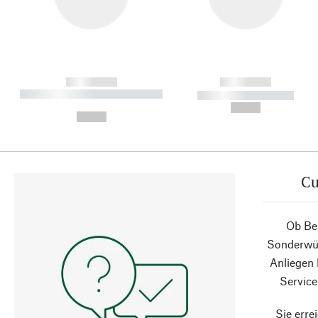
------------
------------
----------- ----------- ----------
----------- -----------
-
--,-- €
--,-- €
Cu
Ob Ber
Sonderwün
Anliegen
Service
Sie erre