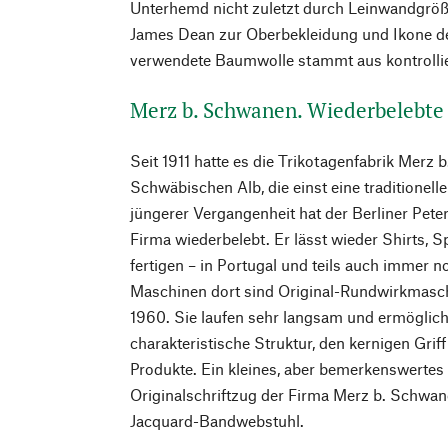
Unterhemd nicht zuletzt durch Leinwandgrö
James Dean zur Oberbekleidung und Ikone de
verwendete Baumwolle stammt aus kontrolli
Merz b. Schwanen. Wiederbelebte 
Seit 1911 hatte es die Trikotagenfabrik Merz
Schwäbischen Alb, die einst eine traditionelle
jüngerer Vergangenheit hat der Berliner Peter 
Firma wiederbelebt. Er lässt wieder Shirts,
fertigen – in Portugal und teils auch immer n
Maschinen dort sind Original-Rundwirkmasch
1960. Sie laufen sehr langsam und ermögliche
charakteristische Struktur, den kernigen Grif
Produkte. Ein kleines, aber bemerkenswertes 
Originalschriftzug der Firma Merz b. Schwan
Jacquard-Bandwebstuhl.