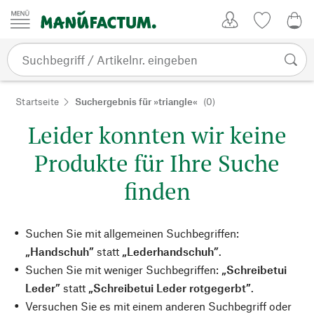
Zum Inhalt springen
Kundenkonto
Merkliste
0,0
Startseite
Suchergebnis für »triangle«
(0)
Leider konnten wir keine
Produkte für Ihre Suche
finden
Suchen Sie mit allgemeinen Suchbegriffen:
„Handschuh”
statt
„Lederhandschuh”
.
Suchen Sie mit weniger Suchbegriffen:
„Schreibetui
Leder”
statt
„Schreibetui Leder rotgegerbt”
.
Versuchen Sie es mit einem anderen Suchbegriff oder