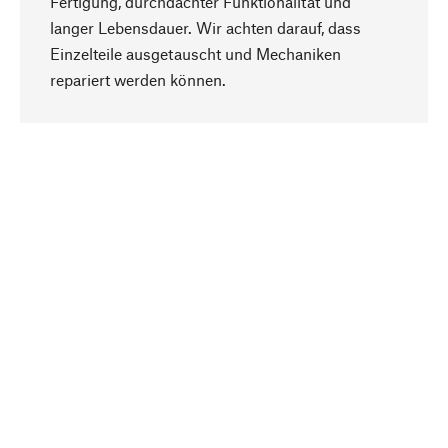
Fertigung, durchdachter Funktionalität und
langer Lebensdauer. Wir achten darauf, dass
Einzelteile ausgetauscht und Mechaniken
Nach oben
repariert werden können.
Bewusst
Nachhaltigkeit steht im Fokus unserer
Produktauswahl. Wir setzen auf natürliche
Inhaltsstoffe und Materialien, die gepflegt werden
können, sowie auf eine ressourcenschonende
und sozialverträgliche Produktion.