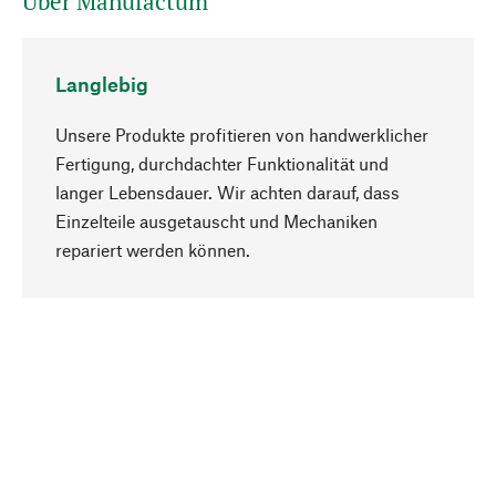
Über Manufactum
Langlebig
Unsere Produkte profitieren von handwerklicher
Fertigung, durchdachter Funktionalität und
langer Lebensdauer. Wir achten darauf, dass
Einzelteile ausgetauscht und Mechaniken
Nach oben
repariert werden können.
Bewusst
Nachhaltigkeit steht im Fokus unserer
Produktauswahl. Wir setzen auf natürliche
Inhaltsstoffe und Materialien, die gepflegt werden