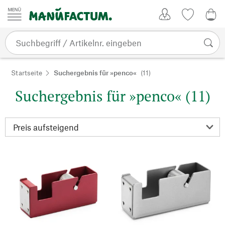
Zum Inhalt springen
Kundenkonto
Merkliste
0,0
Startseite
Suchergebnis für »penco«
(11)
Suchergebnis für »penco« (11)