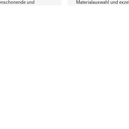
enschonende und
Materialauswahl und exzel
trägliche Produktion.
Fertigung bereichern.
Lieferung & Zah
ine
Versandkosten
ter
Lieferung
user
Rechnung
altungen
Bankeinzug
ng Elektroaltgeräte