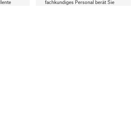
lente
fachkundiges Personal berät Sie
gern.
lung
Unternehmen
Über Manufactum
Stellenangebote
Compliance
Journal