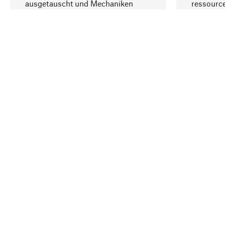
ausgetauscht und Mechaniken
ressourc
repariert werden können.
sozialver
Ihr Land
Deutschland
Kontakt
Service
Gutsche
Bestellung, Service & Beratung
Newslet
02309 939050
Warenhä
E-Mail-Kontakt:
info@manufactum.de
Veranst
Kontaktmöglichkeiten und Öffnungszeiten
Entsorgu