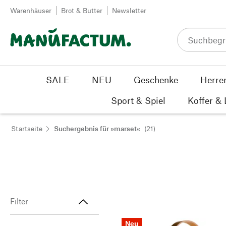
Zum Inhalt springen
Warenhäuser
Brot & Butter
Newsletter
SALE
NEU
Geschenke
Herre
Sport & Spiel
Koffer &
Startseite
Suchergebnis für »marset«
(21)
Filter
Neu