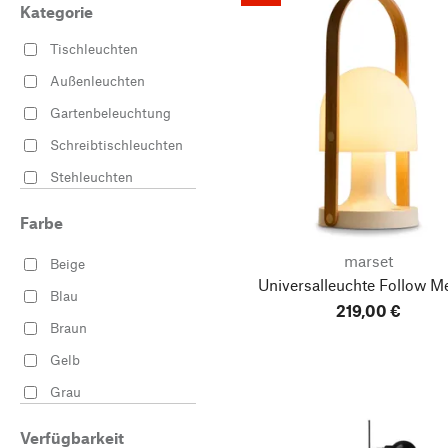
Kategorie
Tischleuchten
Außenleuchten
Gartenbeleuchtung
Schreibtischleuchten
Stehleuchten
Wandleuchten
Farbe
Pendelleuchten
marset
Beige
Deckenleuchten
Universalleuchte Follow M
Blau
219,00 €
Braun
Gelb
Grau
Rot
Verfügbarkeit