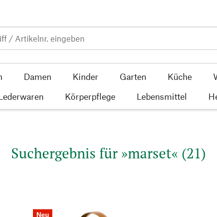
n
Damen
Kinder
Garten
Küche
 Lederwaren
Körperpflege
Lebensmittel
He
Suchergebnis für »marset« (21)
Neu