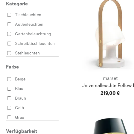
Kategorie
Tischleuchten
Außenleuchten
Gartenbeleuchtung
Schreibtischleuchten
Stehleuchten
Wandleuchten
Farbe
Pendelleuchten
marset
Beige
Deckenleuchten
Universalleuchte Follow
Blau
219,00 €
Braun
Gelb
Grau
Rot
Verfügbarkeit