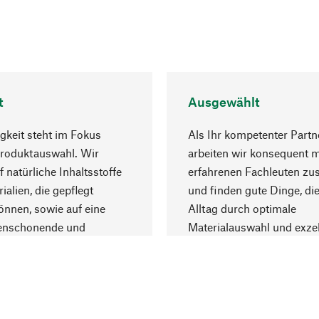
t
Ausgewählt
gkeit steht im Fokus
Als Ihr kompetenter Partn
Produktauswahl. Wir
arbeiten wir konsequent m
f natürliche Inhaltsstoffe
erfahrenen Fachleuten z
ialien, die gepflegt
und finden gute Dinge, die
nnen, sowie auf eine
Alltag durch optimale
enschonende und
Materialauswahl und exzel
trägliche Produktion.
Fertigung bereichern.