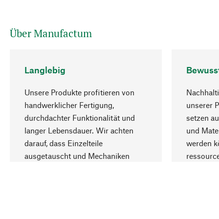
Über Manufactum
Langlebig
Bewuss
Unsere Produkte profitieren von
Nachhalti
handwerklicher Fertigung,
unserer 
durchdachter Funktionalität und
setzen au
langer Lebensdauer. Wir achten
und Mater
darauf, dass Einzelteile
werden kö
ausgetauscht und Mechaniken
ressourc
repariert werden können.
sozialver