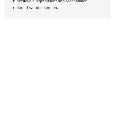
Einzelteile ausgetauscht und Mechaniken
Nach oben
repariert werden können.
Bewusst
Nachhaltigkeit steht im Fokus unserer
Produktauswahl. Wir setzen auf natürliche
Inhaltsstoffe und Materialien, die gepflegt werden
können, sowie auf eine ressourcenschonende
und sozialverträgliche Produktion.
Ausgewählt
Als Ihr kompetenter Partner arbeiten wir