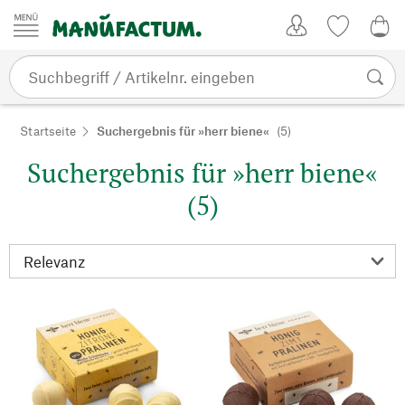
Zum Inhalt springen
Kundenkonto
Merkliste
0,0
Startseite
Suchergebnis für »herr biene«
(5)
Suchergebnis für »herr biene«
(5)