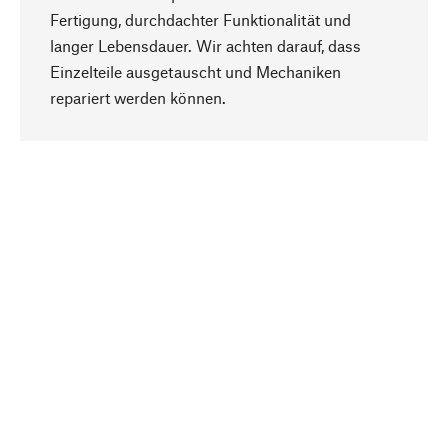
Fertigung, durchdachter Funktionalität und
langer Lebensdauer. Wir achten darauf, dass
Einzelteile ausgetauscht und Mechaniken
Nach oben
repariert werden können.
Bewusst
Nachhaltigkeit steht im Fokus unserer
Produktauswahl. Wir setzen auf natürliche
Inhaltsstoffe und Materialien, die gepflegt werden
können, sowie auf eine ressourcenschonende
und sozialverträgliche Produktion.