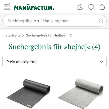
Zum Inhalt springen
Kundenkonto
Merkliste
0,0
Startseite
Suchergebnis für »hejhej«
(4)
Suchergebnis für »hejhej« (4)