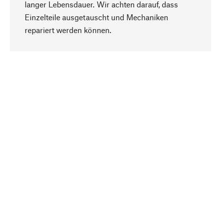
langer Lebensdauer. Wir achten darauf, dass
Einzelteile ausgetauscht und Mechaniken
Nach oben
repariert werden können.
Bewusst
Nachhaltigkeit steht im Fokus unserer
Produktauswahl. Wir setzen auf natürliche
Inhaltsstoffe und Materialien, die gepflegt werden
können, sowie auf eine ressourcenschonende
und sozialverträgliche Produktion.
Ausgewählt