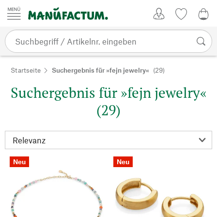
Zum Inhalt springen
Kundenkonto
Merkliste
0,0
Startseite
Suchergebnis für »fejn jewelry«
(29)
Suchergebnis für »fejn jewelry«
(29)
Neu
Neu