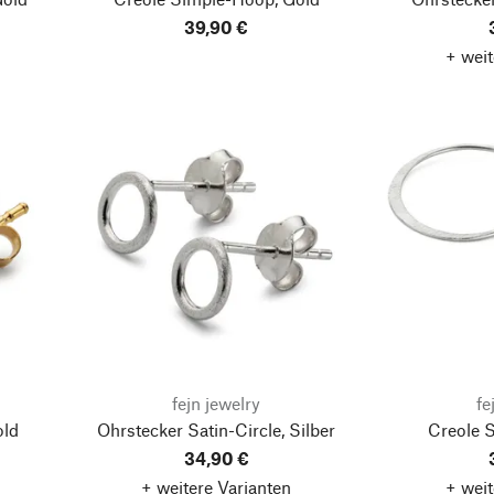
39,90 €
+ weit
fejn jewelry
fe
old
Ohrstecker Satin-Circle, Silber
Creole S
34,90 €
+ weitere Varianten
+ weit