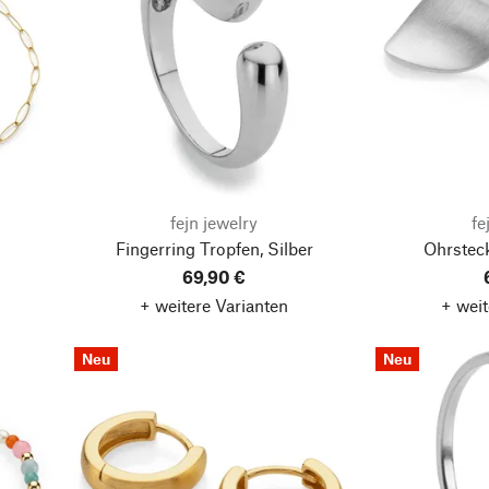
fejn jewelry
fe
Fingerring Tropfen, Silber
Ohrsteck
69,90 €
+ weitere Varianten
+ weit
Neu
Neu