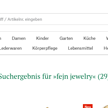
n
Damen
Kinder
Garten
Küche
 Lederwaren
Körperpflege
Lebensmittel
He
Suchergebnis für »fejn jewelry« (29
Neu