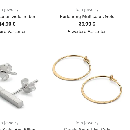
jn jewelry
fejn jewelry
color, Gold-Silber
Perlenring Multicolor, Gold
44,90 €
39,90 €
ere Varianten
+ weitere Varianten
jn jewelry
fejn jewelry
 Satin-Bar, Silber
Creole Satin-Flat, Gold