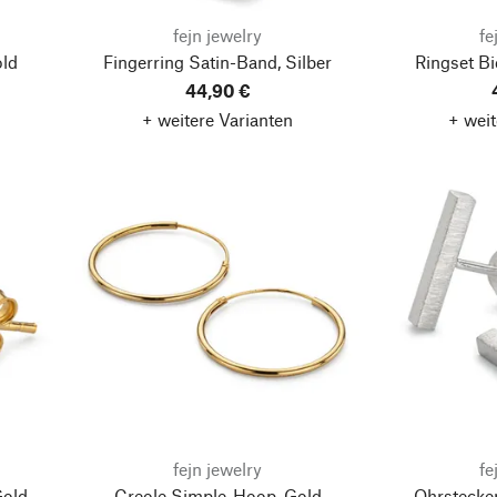
fejn jewelry
fe
old
Fingerring Satin-Band, Silber
Ringset Bi
44,90 €
+ weitere Varianten
+ weit
fejn jewelry
fe
Gold
Creole Simple-Hoop, Gold
Ohrstecker