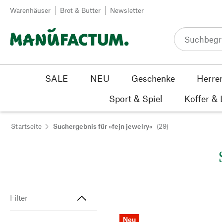
Zum Inhalt springen
Warenhäuser
Brot & Butter
Newsletter
SALE
NEU
Geschenke
Herre
Sport & Spiel
Koffer &
Startseite
Suchergebnis für »fejn jewelry«
(29)
Filter
Neu