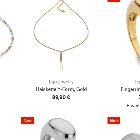
fejn jewelry
fe
Halskette Y-Form, Gold
Fingerri
89,90 €
+ weit
Neu
Neu