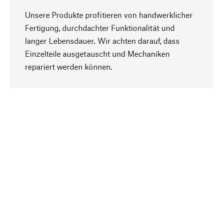
Unsere Produkte profitieren von handwerklicher
Fertigung, durchdachter Funktionalität und
langer Lebensdauer. Wir achten darauf, dass
Einzelteile ausgetauscht und Mechaniken
Nach oben
repariert werden können.
Bewusst
Nachhaltigkeit steht im Fokus unserer
Produktauswahl. Wir setzen auf natürliche
Inhaltsstoffe und Materialien, die gepflegt werden
können, sowie auf eine ressourcenschonende
und sozialverträgliche Produktion.