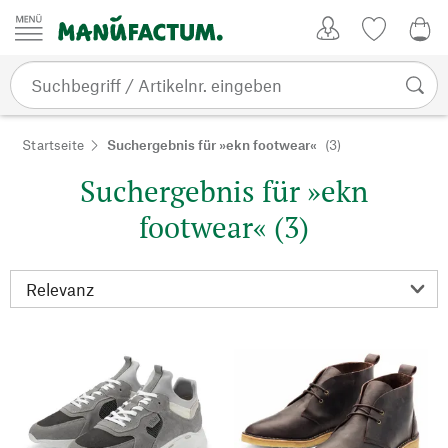
Zum Inhalt springen
Kundenkonto
Merkliste
0,0
Startseite
Suchergebnis für »ekn footwear«
(3)
Suchergebnis für »ekn
footwear« (3)