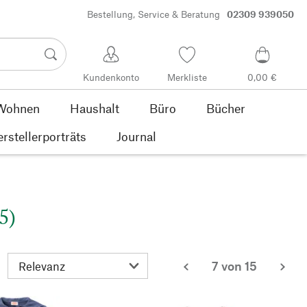
Bestellung, Service & Beratung
02309 939050
Kundenkonto
Merkliste
0,00 €
Wohnen
Haushalt
Büro
Bücher
rstellerporträts
Journal
5)
7 von 15
zurück
wei