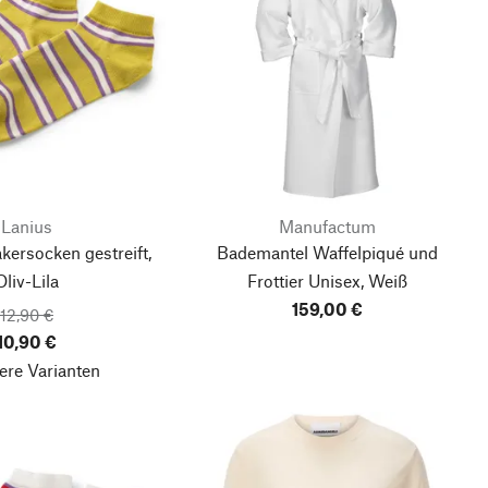
Lanius
Manufactum
ersocken gestreift,
Bademantel Waffelpiqué und
Oliv-Lila
Frottier Unisex, Weiß
159,00 €
12,90 €
10,90 €
ere Varianten