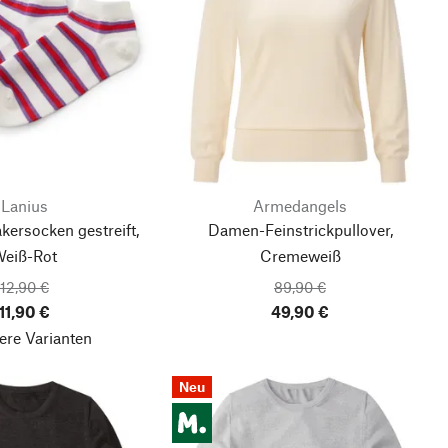
Lanius
Armedangels
ersocken gestreift,
Damen-Feinstrickpullover,
eiß-Rot
Cremeweiß
12,90 €
89,90 €
11,90 €
49,90 €
ere Varianten
Neu