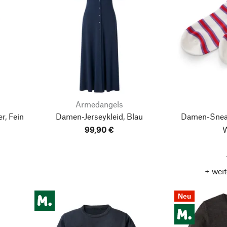
Armedangels
, Fein
Damen-Jerseykleid, Blau
Damen-Sneak
99,90 €
W
+ weit
Neu