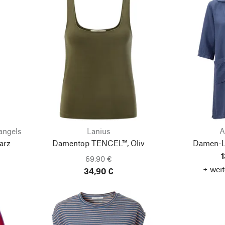
angels
Lanius
A
arz
Damentop TENCEL™, Oliv
Damen-Le
1
69,90 €
+ weit
34,90 €