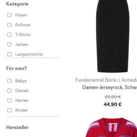
Kategorie
Hosen
Pullover
T-Shirts
Jacken
Langarmshirts
Hemden
Für wen?
Blusen
Fundamental Berlin | Armed
Babys
Jeans
Damen-Jerseyrock, Schw
Damen
Strickjacken
89,90 €
Herren
Nachtwäsche
44,90 €
Kinder
Strümpfe & Socken
Unterwäsche
Hersteller
Socken