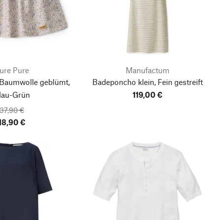
ure Pure
Manufactum
 Baumwolle geblümt,
Badeponcho klein, Fein gestreift
lau-Grün
119,00 €
37,90 €
18,90 €