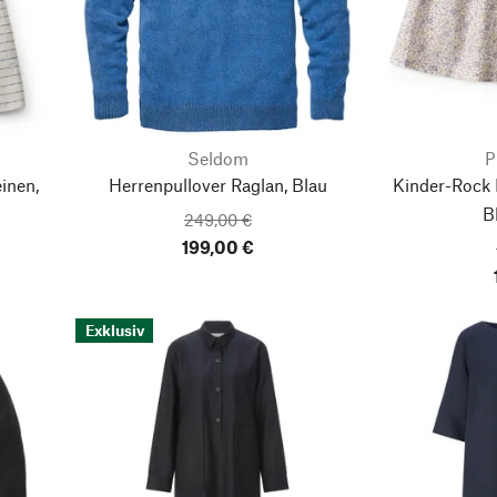
Seldom
P
inen,
Herrenpullover Raglan, Blau
Kinder-Rock
B
249,00 €
199,00 €
Exklusiv