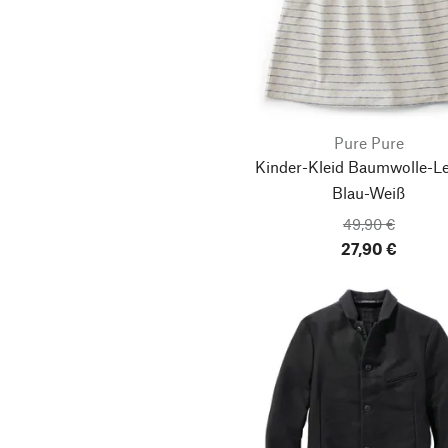
Maglificio GRP
114
1 (36)
Mamelo
MANDALA
1 (38)
2 (38)
Manifattura Ceccarelli
Manufactum
Pure Pure
2 (40)
3 (40)
Kinder-Kleid Baumwolle-Le
Melawear
Blau-Weiß
Merz b. Schwanen
3 (44)
4 (42)
49,90 €
Moismont
27,90 €
4 (46)
5 (44)
Mud Jeans
Norman Walsh
6 (46)
26/32
Footwear
Novila
27/31
27/32
OH OH OM Ethical
Sportswear
28/31
28/32
Oliver Spencer