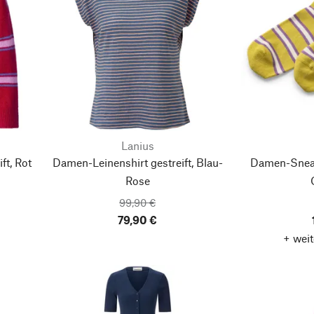
Lanius
ft, Rot
Damen-Leinenshirt gestreift, Blau-
Damen-Sneak
Rose
99,90 €
79,90 €
+ weit