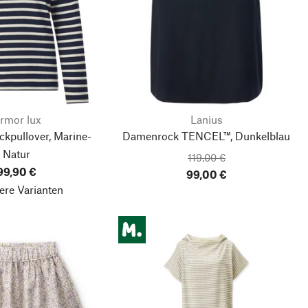
rmor lux
Lanius
kpullover, Marine-
Damenrock TENCEL™, Dunkelblau
Natur
119,00 €
99,90 €
99,00 €
ere Varianten