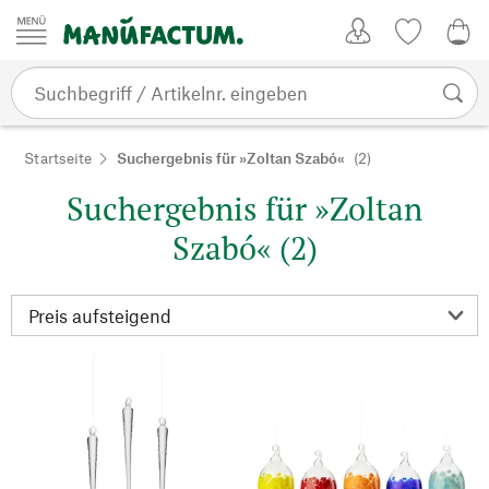
Zum Inhalt springen
Kundenkonto
Merkliste
0,0
Startseite
Suchergebnis für »Zoltan Szabó«
(2)
Suchergebnis für »Zoltan
Szabó« (2)