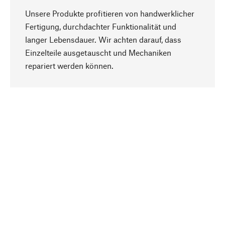
Unsere Produkte profitieren von handwerklicher
Fertigung, durchdachter Funktionalität und
langer Lebensdauer. Wir achten darauf, dass
Einzelteile ausgetauscht und Mechaniken
Nach oben
repariert werden können.
Bewusst
Nachhaltigkeit steht im Fokus unserer
Produktauswahl. Wir setzen auf natürliche
Inhaltsstoffe und Materialien, die gepflegt werden
können, sowie auf eine ressourcenschonende
und sozialverträgliche Produktion.