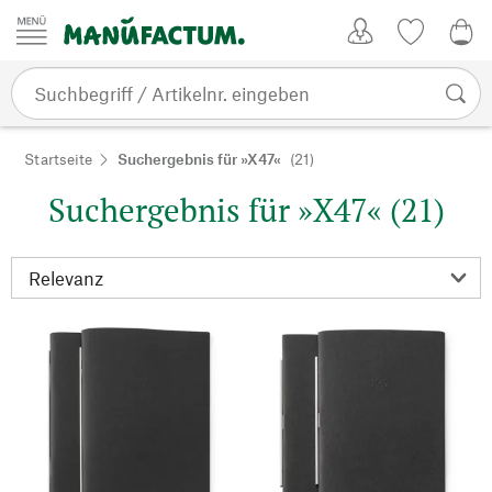
Zum Inhalt springen
Kundenkonto
Merkliste
0,0
Startseite
Suchergebnis für »X47«
(21)
Suchergebnis für »X47« (21)