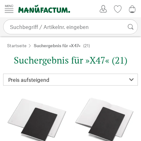
Zum Inhalt springen
Kundenkonto
Merkliste
0,0
Startseite
Suchergebnis für »X47«
(21)
Suchergebnis für »X47« (21)