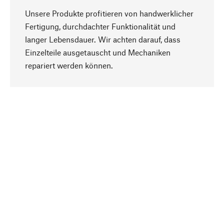
Unsere Produkte profitieren von handwerklicher
Fertigung, durchdachter Funktionalität und
langer Lebensdauer. Wir achten darauf, dass
Einzelteile ausgetauscht und Mechaniken
Nach oben
repariert werden können.
Bewusst
Nachhaltigkeit steht im Fokus unserer
Produktauswahl. Wir setzen auf natürliche
Inhaltsstoffe und Materialien, die gepflegt werden
können, sowie auf eine ressourcenschonende
und sozialverträgliche Produktion.