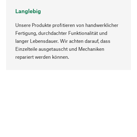
Langlebig
Unsere Produkte profitieren von handwerklicher
Fertigung, durchdachter Funktionalität und
langer Lebensdauer. Wir achten darauf, dass
Einzelteile ausgetauscht und Mechaniken
Nach oben
repariert werden können.
Bewusst
Nachhaltigkeit steht im Fokus unserer
Produktauswahl. Wir setzen auf natürliche
Inhaltsstoffe und Materialien, die gepflegt werden
können, sowie auf eine ressourcenschonende
und sozialverträgliche Produktion.