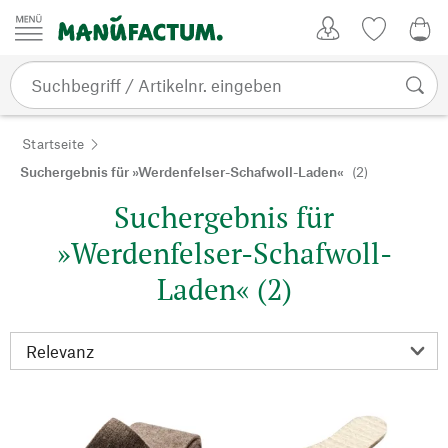
Zum Inhalt springen
Kundenkonto
Merkliste
0,0
Startseite
Suchergebnis für »Werdenfelser-Schafwoll-Laden«
(2)
Suchergebnis für
»Werdenfelser-Schafwoll-
Laden« (2)