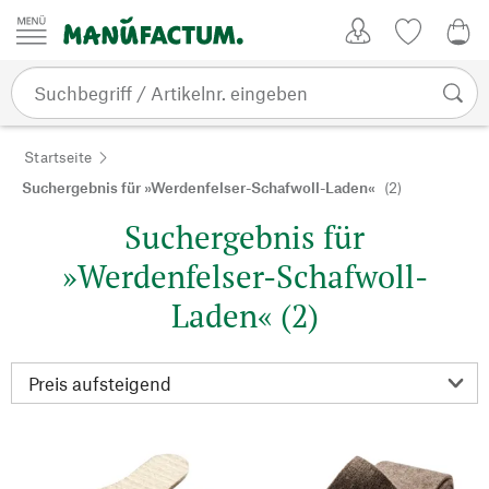
Zum Inhalt springen
Kundenkonto
Merkliste
0,0
Startseite
Suchergebnis für »Werdenfelser-Schafwoll-Laden«
(2)
Suchergebnis für
»Werdenfelser-Schafwoll-
Laden« (2)