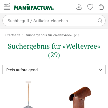
Zum Inhalt springen
Kundenkonto
Merkliste
0,0
Startseite
Suchergebnis für »Weltevree«
(29)
Suchergebnis für »Weltevree«
(29)