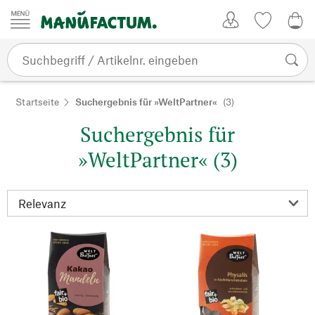
Zum Inhalt springen
Kundenkonto
Merkliste
0,0
Startseite
Suchergebnis für »WeltPartner«
(3)
Suchergebnis für
»WeltPartner« (3)