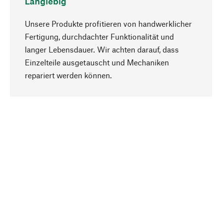
Langlebig
Unsere Produkte profitieren von handwerklicher
Fertigung, durchdachter Funktionalität und
langer Lebensdauer. Wir achten darauf, dass
Einzelteile ausgetauscht und Mechaniken
Nach oben
repariert werden können.
Bewusst
Nachhaltigkeit steht im Fokus unserer
Produktauswahl. Wir setzen auf natürliche
Inhaltsstoffe und Materialien, die gepflegt werden
können, sowie auf eine ressourcenschonende
und sozialverträgliche Produktion.