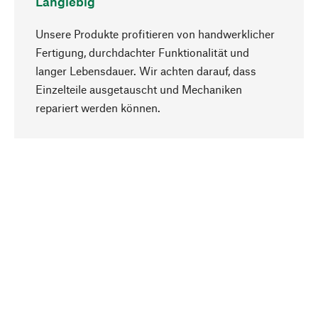
Langlebig
Unsere Produkte profitieren von handwerklicher
Fertigung, durchdachter Funktionalität und
langer Lebensdauer. Wir achten darauf, dass
Einzelteile ausgetauscht und Mechaniken
Nach oben
repariert werden können.
Bewusst
Nachhaltigkeit steht im Fokus unserer
Produktauswahl. Wir setzen auf natürliche
Inhaltsstoffe und Materialien, die gepflegt werden
können, sowie auf eine ressourcenschonende
und sozialverträgliche Produktion.