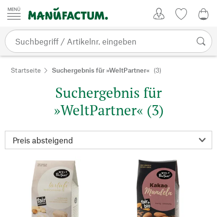
Zum Inhalt springen
Kundenkonto
Merkliste
0,0
Startseite
Suchergebnis für »WeltPartner«
(3)
Suchergebnis für
»WeltPartner« (3)