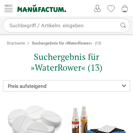
Zum Inhalt springen
Kundenkonto
Merkliste
0,0
Startseite
Suchergebnis für »WaterRower«
(13)
Suchergebnis für
»WaterRower« (13)