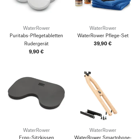
WaterRower
WaterRower
Puritabs-Pflegetabletten
WaterRower Pflege-Set
Rudergerät
39,90 €
9,90 €
WaterRower
WaterRower
Ergo-Sitzkissen
WaterRower Smartphone-