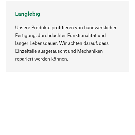
Langlebig
Unsere Produkte profitieren von handwerklicher
Fertigung, durchdachter Funktionalität und
langer Lebensdauer. Wir achten darauf, dass
Einzelteile ausgetauscht und Mechaniken
Nach oben
repariert werden können.
Bewusst
Nachhaltigkeit steht im Fokus unserer
Produktauswahl. Wir setzen auf natürliche
Inhaltsstoffe und Materialien, die gepflegt werden
können, sowie auf eine ressourcenschonende