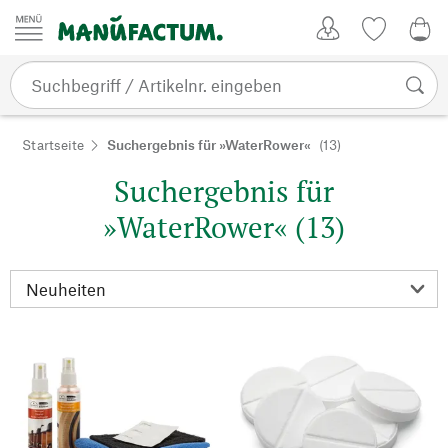
Zum Inhalt springen
Kundenkonto
Merkliste
0,0
Startseite
Suchergebnis für »WaterRower«
(13)
Suchergebnis für
»WaterRower« (13)