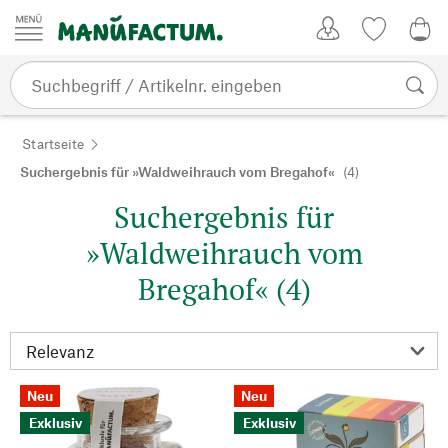
Zum Inhalt springen
Kundenkonto
Merkliste
0,0
Startseite
Suchergebnis für »Waldweihrauch vom Bregahof«
(4)
Suchergebnis für
»Waldweihrauch vom
Bregahof« (4)
Neu
Neu
Exklusiv
Exklusiv